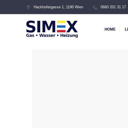
Hackhofergasse 1, 1190 Wien
0660 201 31 17
HOME
L