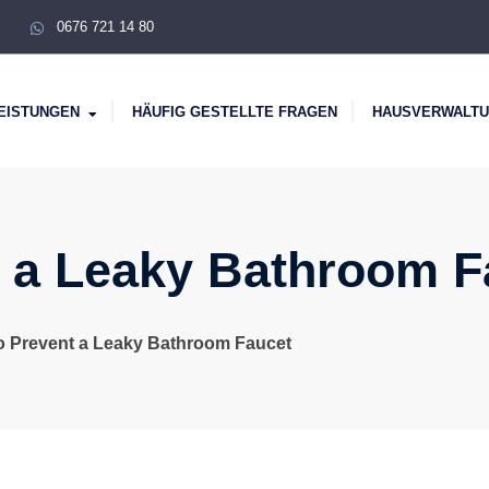
0676 721 14 80
EISTUNGEN
HÄUFIG GESTELLTE FRAGEN
HAUSVERWALT
t a Leaky Bathroom F
o Prevent a Leaky Bathroom Faucet