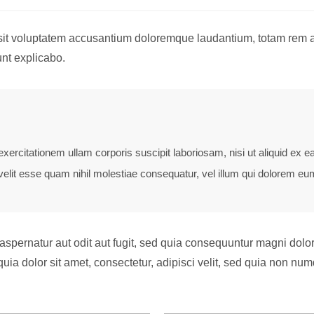
r sit voluptatem accusantium doloremque laudantium, totam rem 
unt explicabo.
xercitationem ullam corporis suscipit laboriosam, nisi ut aliquid e
velit esse quam nihil molestiae consequatur, vel illum qui dolorem eum
spernatur aut odit aut fugit, sed quia consequuntur magni dolor
ia dolor sit amet, consectetur, adipisci velit, sed quia non nu