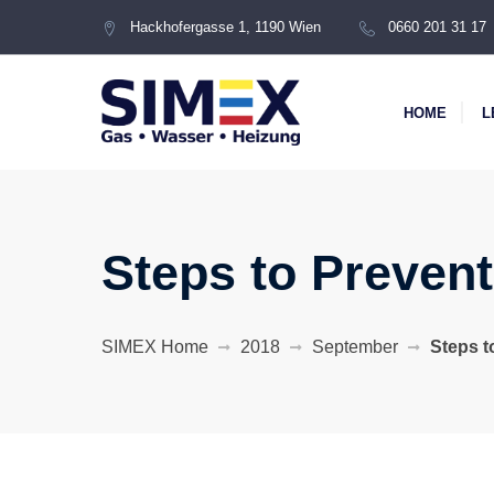
Hackhofergasse 1, 1190 Wien
0660 201 31 17
HOME
L
Steps to Preven
SIMEX Home
2018
September
Steps t